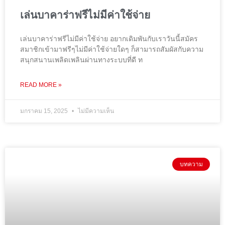
เล่นบาคาร่าฟรีไม่มีค่าใช้จ่าย
เล่นบาคาร่าฟรีไม่มีค่าใช้จ่าย อยากเดิมพันกับเราวันนี้สมัคร
สมาชิกเข้ามาฟรีๆไม่มีค่าใช้จ่ายใดๆ ก็สามารถสัมผัสกับความ
สนุกสนานเพลิดเพลินผ่านทางระบบที่ดี ท
READ MORE »
มกราคม 15, 2025
ไม่มีความเห็น
บทความ