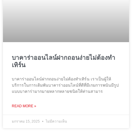
บาคาร่าออนไลน์ฝากถอนง่ายไม่ต้องทำ
เทิร์น
บาคาร่าออนไลน์ฝากถอนง่ายไม่ต้องทำเทิร์น เราเป็นผู้ให้
บริการในการเดิมพันบาคาร่าออนไลน์ที่ดีที่มีเกมการพนันมีรูป
แบบบาคาร่ามากมายหลากหลายชนิดให้ท่านสามาร
READ MORE »
มกราคม 15, 2025
ไม่มีความเห็น