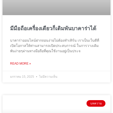
มีมือถือเครื่องเดียวก็เดิมพันบาคาร่าได้
บาคาร่าออนไลน์ฝากถอนง่ายไม่ต้องทำเทิร์น เราเป็นเว็บดีที่
เปิดโอกาสให้ท่านสามารถเปิดประสบการณ์ ในการวางเดิม
พันง่ายๆผ่านทางมือถือที่คุณใช้งานอยู่เป็นประจ
READ MORE »
มกราคม 15, 2025
ไม่มีความเห็น
บทความ