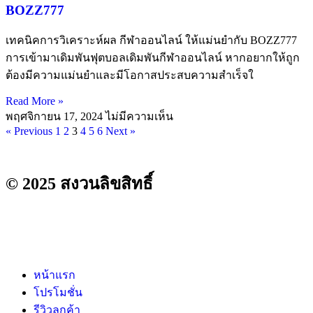
BOZZ777
เทคนิคการวิเคราะห์ผล กีฬาออนไลน์ ให้แม่นยำกับ BOZZ777
การเข้ามาเดิมพันฟุตบอลเดิมพันกีฬาออนไลน์ หากอยากให้ถูก
ต้องมีความแม่นยำและมีโอกาสประสบความสำเร็จใ
Read More »
พฤศจิกายน 17, 2024
ไม่มีความเห็น
« Previous
1
2
3
4
5
6
Next »
© 2025 สงวนลิขสิทธิ์
หน้าแรก
โปรโมชั่น
รีวิวลูกค้า